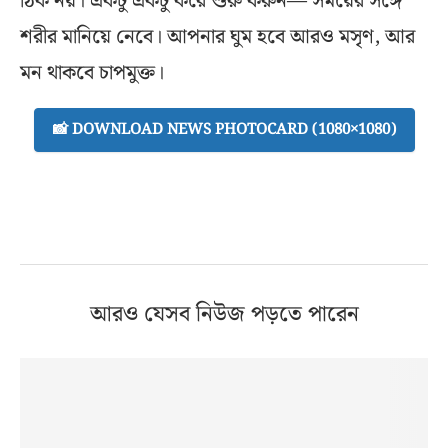
ঠিক নয়। একটু একটু করে শুরু করুন— সময়ের সঙ্গে
শরীর মানিয়ে নেবে। আপনার ঘুম হবে আরও মসৃণ, আর
মন থাকবে চাপমুক্ত।
📸 DOWNLOAD NEWS PHOTOCARD (1080×1080)
আরও যেসব নিউজ পড়তে পারেন