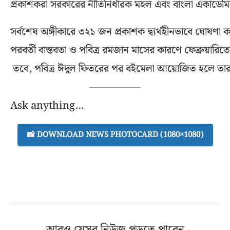
প্রকাশকরা সরকারের নীতিনির্ধারক মহল এবং বাংলা একাডে
সর্বশেষ অঙ্গীকারে ৩২১ জন প্রকাশক দ্ব্যর্থহীনভাবে ঘোষণা ক
পরবর্তী বাস্তবতা ও পবিত্র রমজান মাসের কারণে ফেব্রুয়ার
তবে, পবিত্র ঈদুল ফিতরের পর বইমেলা আয়োজিত হলে তারা স
Ask anything…
📸 DOWNLOAD NEWS PHOTOCARD (1080×1080)
আরও যেসব নিউজ পড়তে পারেন