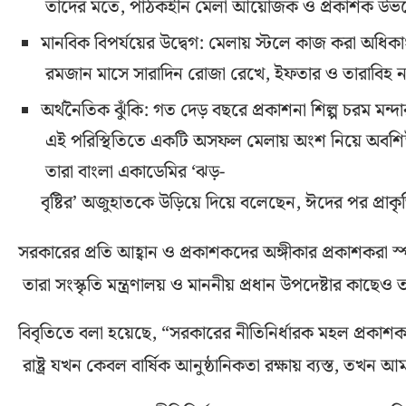
তাদের মতে, পাঠকহীন মেলা আয়োজক ও প্রকাশক উভয়ে
মানবিক বিপর্যয়ের উদ্বেগ: মেলায় স্টলে কাজ করা অধিকাংশ ক
রমজান মাসে সারাদিন রোজা রেখে, ইফতার ও তারাবিহ 
অর্থনৈতিক ঝুঁকি: গত দেড় বছরে প্রকাশনা শিল্প চরম মন্দার
এই পরিস্থিতিতে একটি অসফল মেলায় অংশ নিয়ে অবশিষ্ট 
তারা বাংলা একাডেমির ‘ঝড়-
বৃষ্টির’ অজুহাতকে উড়িয়ে দিয়ে বলেছেন, ঈদের পর প্রাকৃতিক
সরকারের প্রতি আহ্বান ও প্রকাশকদের অঙ্গীকার প্রকাশকরা 
তারা সংস্কৃতি মন্ত্রণালয় ও মাননীয় প্রধান উপদেষ্টার কাছ
বিবৃতিতে বলা হয়েছে, “সরকারের নীতিনির্ধারক মহল প্রকাশক
রাষ্ট্র যখন কেবল বার্ষিক আনুষ্ঠানিকতা রক্ষায় ব্যস্ত, তখন 