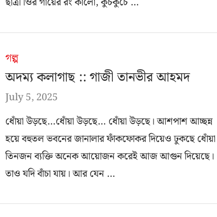
ছাত্রী।ওর গায়ের রং কালো, কুচকুচে …
গল্প
অদম্য কলাগাছ :: গাজী তানভীর আহমদ
July 5, 2025
ধোঁয়া উড়ছে…ধোঁয়া উড়ছে… ধোঁয়া উড়ছে। আশপাশ আচ্ছন্ন
হয়ে বহুতল ভবনের জানালার ফাঁকফোকর দিয়েও ঢুকছে ধোঁয়া
তিনজন ব্যক্তি অনেক আয়োজন করেই আজ আগুন দিয়েছে।
তাও যদি বাঁচা যায়। আর যেন …