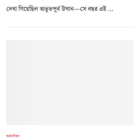
দেখা গিয়েছিল অভূতপূর্ব উত্থান—সে বছর এই …
অর্থবাণিজ্য