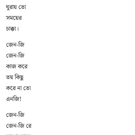
ঘুরায় তো
সময়ের
চাক্কা।
জেন-জি
জেন-জি
কাজ করে
তয় কিছু
করে না তো
এনজি!
জেন-জি
জেন-জি রে