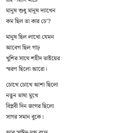
এই শহীদি মার্চে
মানুষ শুধু মানুষ দ্যাখেন
কম ছিল তা কার চে’?
মানুষ ছিল লাখো যেমন
আবেগ ছিল গাঢ়
খুশির সাথে শহীদ ভাইয়ের
স্মরণ ছিলো আরো।
চোখে চোখে আশা ছিলো
নতুন ভাষা মুখে
বিপ্লবী দিন জাগর ছিলো
সাগর সমান বুকে।
আবু সাঈদ-মুগ্ধ বলে