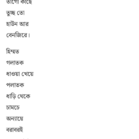
তাগো কাছে
তুচ্ছ তো
হাউন আর
বেনজিরে।
হিম্মত
গলাতক
ধাওয়া খেয়ে
পলাতক
ধাড়ি থেকে
চামচে
অন্যায়ে
বরাবরই