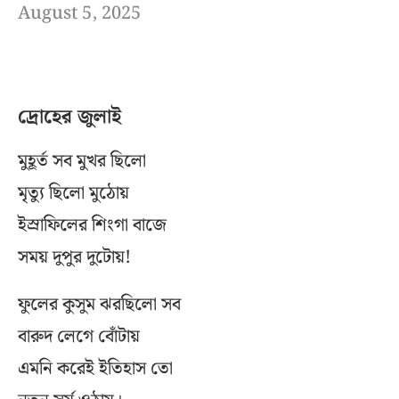
August 5, 2025
দ্রোহের জুলাই
মুহূর্ত সব মুখর ছিলো
মৃত্যু ছিলো মুঠোয়
ইস্রাফিলের শিংগা বাজে
সময় দুপুর দুটোয়!
ফুলের কুসুম ঝরছিলো সব
বারুদ লেগে বোঁটায়
এমনি করেই ইতিহাস তো