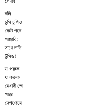
গেঞ্জি!
বলি
চুপি চুপিও
কেউ পরে
পাঞ্জাবি;
সাথে দাড়ি
টুপিও!
যা পরুক
যা করুক
মেধাবী তো
পাক্কা
দেশপ্রেমে