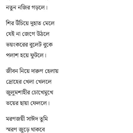
নতুন নজির গড়লে।
শির উঁচিয়ে দুহাত মেলে
যেই না জেগে উঠলে
ভয়ংকরের বুলেট বুকে
পলাশ হয়ে ফুটলে।
জীবন নিয়ে দারুণ হেলায়
দ্রোহের খেলা খেললে
জুলুমশাহীর চোখেমুখে
ভয়ের ছায়া ফেললে।
মরণজয়ী সাঈদ তুমি
স্মরণ জুড়ে থাকবে