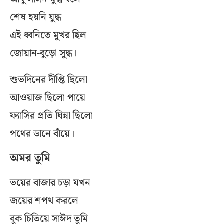
শেষ হয়নি যুদ্ধ
এই ধ্বনিতে মুখর ছিল
জোয়ান-বুড়ো সুদ্ধ।
শুভদিনের দীপ্তি ছিলো
আওয়াজ ছিলো পায়ে
ফ্যাসির প্রতি ঘিন্না ছিলো
পথের ডানে বাঁয়ে।
অমর তুমি
ভয়ের বাজার চড়া যখন
জয়ের শপথ করলে
বুক চিতিয়ে সাঈদ তুমি