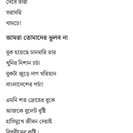
দেবে তারা
সরাসরি
খামচে!
আমরা তোমাদের ভুলব না
বুক হয়েছে চানমারি তার
খুনির নিশান চর্চা
বুকটা জুড়ে দাগ খতিয়ান
বাংলাদেশের পর্চা!
এমনি শত দ্রোহের বুকে
আজকে বুলেট বৃষ্টি
হাসিমুখে জীবন দেয়াই
বিপ্লবীদের কৃষ্টি।