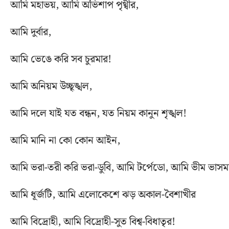
আমি মহাভয়, আমি অভিশাপ পৃথ্বীর,
আমি দুর্বার,
আমি ভেঙে করি সব চুরমার!
আমি অনিয়ম উচ্ছৃঙ্খল,
আমি দলে যাই যত বন্ধন, যত নিয়ম কানুন শৃঙ্খল!
আমি মানি না কো কোন আইন,
আমি ভরা-তরী করি ভরা-ডুবি, আমি টর্পেডো, আমি ভীম ভাসম
আমি ধূর্জটি, আমি এলোকেশে ঝড় অকাল-বৈশাখীর
আমি বিদ্রোহী, আমি বিদ্রোহী-সুত বিশ্ব-বিধাতৃর!