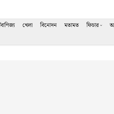
থবাণিজ্য
খেলা
বিনোদন
মতামত
ফিচার
অ