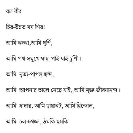
বল বীর
চির-উন্নত মম শির!
আমি ঝন্ঝা,আমি ঘূর্ণি,
আমি পথ-সমূখে যাহা পাই যাই চূর্ণি’।
আমি নৃত্য-পাগল ছন্দ,
আমি আপনার তালে নেচে যাই, আমি মুক্ত জীবনানন্দ।
আমি হাম্বার, আমি ছায়ানট, আমি হিন্দোল,
আমি চল-চঞ্চল, ঠমকি ছমকি