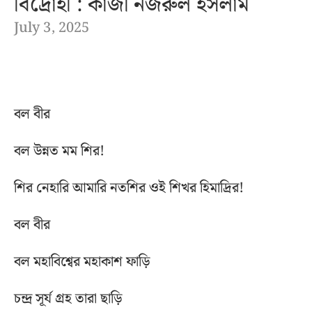
বিদ্রোহী : কাজী নজরুল ইসলাম
July 3, 2025
বল বীর
বল উন্নত মম শির!
শির নেহারি আমারি নতশির ওই শিখর হিমাদ্রির!
বল বীর
বল মহাবিশ্বের মহাকাশ ফাড়ি
চন্দ্র সূর্য গ্রহ তারা ছাড়ি