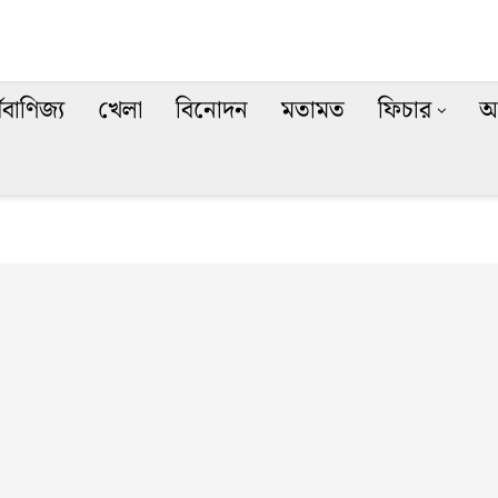
থবাণিজ্য
খেলা
বিনোদন
মতামত
ফিচার
অ