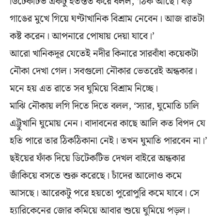
ডিটেকটিভ একটু ইতস্তত করে বলল, ‘ঠিক আছে। বড়
গাঙের মুখে গিয়ে ঘণ্টাখানিক বিশ্রাম নেবেন। আজ রাতটা
কষ্ট করেন। আপনারে পোষায় দেয়া যাবে।’
আরো খানিকদূর যেতেই নদীর কিনারে সারবাঁধা কয়েকটা
নৌকা দেখা গেল। সবগুলো নৌকার ভেতরেই অন্ধকার।
মনে হয় এত রাতে সব ঘুমিয়ে বিশ্রাম নিচ্ছে।
মাঝি নৌকায় লগি দিতে দিতে বলল, ‘স্যার, ঘুমোতি চালি
এট্টুখানি ঘুমোয় নেন। বাদাবনের কাছে আলি কত বিপদ যে
হতি পারে তার ঠিকঠিকানা নেই। তখন ঘুমাতি পারবেন না।’
ছইয়ের ফাঁক দিয়ে ডিটেকটিভ দেখল বাইরে অন্ধকার
জাঁকিয়ে বসতে শুরু করেছে। চাঁদের আলোও কমে
আসছে। আরেকটু পরে হয়তো পুরোপুরি কমে যাবে। সে
হ্যারিকেনের জোর কমিয়ে আবার শুয়ে ঘুমিয়ে পড়ল।