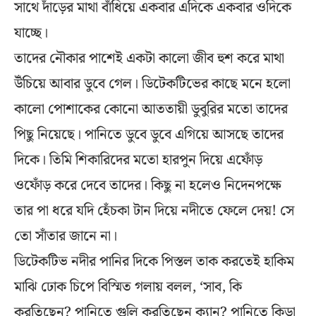
সাথে দাঁড়ের মাথা বাঁধিয়ে একবার এদিকে একবার ওদিকে
যাচ্ছে।
তাদের নৌকার পাশেই একটা কালো জীব হুশ করে মাথা
উঁচিয়ে আবার ডুবে গেল। ডিটেকটিভের কাছে মনে হলো
কালো পোশাকের কোনো আততায়ী ডুবুরির মতো তাদের
পিছু নিয়েছে। পানিতে ডুবে ডুবে এগিয়ে আসছে তাদের
দিকে। তিমি শিকারিদের মতো হারপুন দিয়ে এফোঁড়
ওফোঁড় করে দেবে তাদের। কিছু না হলেও নিদেনপক্ষে
তার পা ধরে যদি হেঁচকা টান দিয়ে নদীতে ফেলে দেয়! সে
তো সাঁতার জানে না।
ডিটেকটিভ নদীর পানির দিকে পিস্তল তাক করতেই হাকিম
মাঝি ঢোক চিপে বিস্মিত গলায় বলল, ‘সাব, কি
করতিছেন? পানিতে গুলি করতিছেন ক্যান? পানিতে কিডা