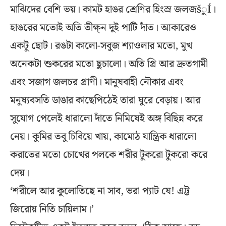
মাঝিদের বেশি ভয়। কামট হাঙর শ্রেণির হিংস্র জলজšুÍ।
হাঙরের মতোই অতি তীক্ষ্ন দুই পাটি দাঁত। আকারেও
একটু ছোট। রঙটা কালো-সবুজ শ্যাওলার মতো, মুখ
অনেকটা শুকরের মতো ছুচালো। অতি প্রি আর দ্রুতগামী
এবং সজাগ জলচর প্রাণী। মানুষবাহী নৌকার এবং
মনুষ্যবসতি ডাঙার কাছেপিঠেই তারা ঘুরে বেড়ায়। আর
সুযোগ পেলেই ধারালো দাঁতে নিমিষেই অঙ্গ বিছিন্ন করে
নেয়। কুমির তবু চিবিয়ে খায়, কামোঠ যান্ত্রিক ধারালো
করাতের মতো চোখের পলকে শরীর টুকরো টুকরো করে
দেয়।
‘শরীলে আর কুলোতিছে না সাব, ভরা প্যাট যে! এট্ট
জিরোয় নিতি চায়িলাম।’