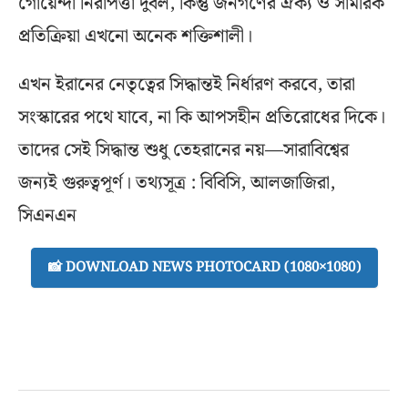
গোয়েন্দা নিরাপত্তা দুর্বল, কিন্তু জনগণের ঐক্য ও সামরিক
প্রতিক্রিয়া এখনো অনেক শক্তিশালী।
এখন ইরানের নেতৃত্বের সিদ্ধান্তই নির্ধারণ করবে, তারা
সংস্কারের পথে যাবে, না কি আপসহীন প্রতিরোধের দিকে।
তাদের সেই সিদ্ধান্ত শুধু তেহরানের নয়—সারাবিশ্বের
জন্যই গুরুত্বপূর্ণ। তথ্যসূত্র : বিবিসি, আলজাজিরা,
সিএনএন
📸 DOWNLOAD NEWS PHOTOCARD (1080×1080)