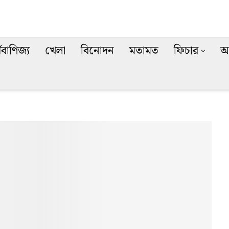
থবাণিজ্য
খেলা
বিনোদন
মতামত
ফিচার
অ