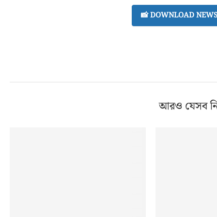
📸 DOWNLOAD NEWS 
আরও যেসব ন