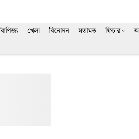
থবাণিজ্য
খেলা
বিনোদন
মতামত
ফিচার
অ