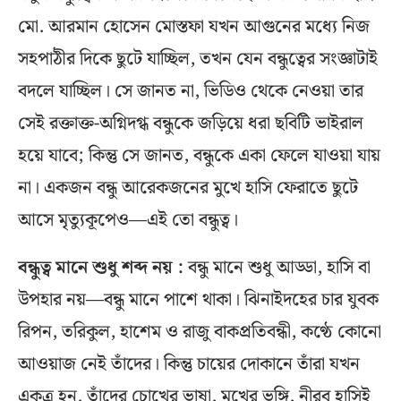
মো. আরমান হোসেন মোস্তফা যখন আগুনের মধ্যে নিজ
সহপাঠীর দিকে ছুটে যাচ্ছিল, তখন যেন বন্ধুত্বের সংজ্ঞাটাই
বদলে যাচ্ছিল। সে জানত না, ভিডিও থেকে নেওয়া তার
সেই রক্তাক্ত-অগ্নিদগ্ধ বন্ধুকে জড়িয়ে ধরা ছবিটি ভাইরাল
হয়ে যাবে; কিন্তু সে জানত, বন্ধুকে একা ফেলে যাওয়া যায়
না। একজন বন্ধু আরেকজনের মুখে হাসি ফেরাতে ছুটে
আসে মৃত্যুকূপেও—এই তো বন্ধুত্ব।
বন্ধুত্ব মানে শুধু শব্দ নয় :
বন্ধু মানে শুধু আড্ডা, হাসি বা
উপহার নয়—বন্ধু মানে পাশে থাকা। ঝিনাইদহের চার যুবক
রিপন, তরিকুল, হাশেম ও রাজু বাকপ্রতিবন্ধী, কণ্ঠে কোনো
আওয়াজ নেই তাঁদের। কিন্তু চায়ের দোকানে তাঁরা যখন
একত্র হন, তাঁদের চোখের ভাষা, মুখের ভঙ্গি, নীরব হাসিই