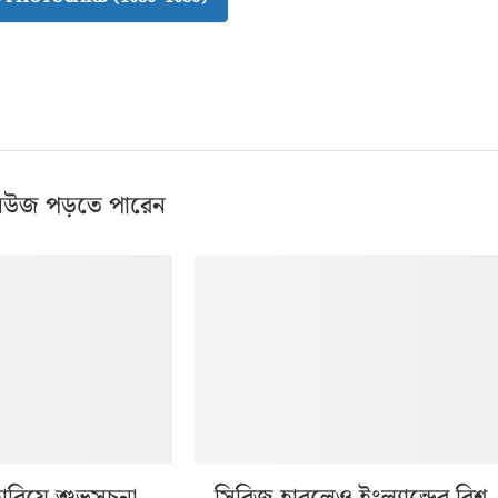
িউজ পড়তে পারেন