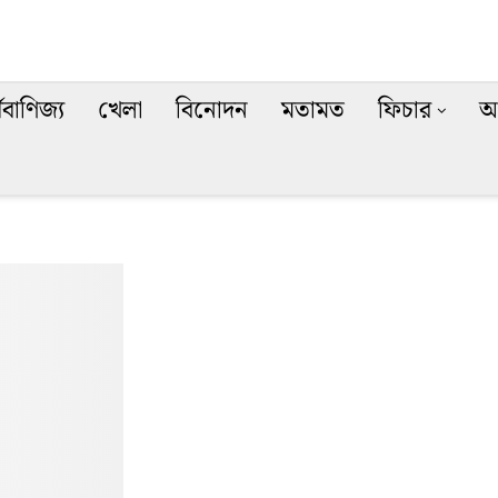
থবাণিজ্য
খেলা
বিনোদন
মতামত
ফিচার
অ