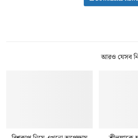
আরও যেসব ন