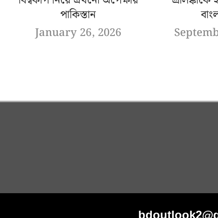
বিশ্বকাপ নিয়ে এখনো অপেক্ষায়
শ্রীলঙ্কাকে 
পাকিস্তান
বাং
January 26, 2026
Septemb
bdoutlook2@g