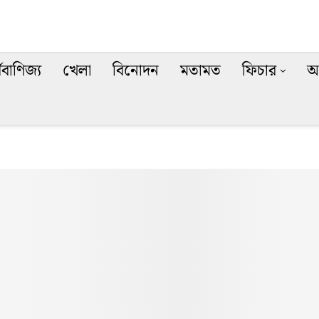
থবাণিজ্য
খেলা
বিনোদন
মতামত
ফিচার
অ