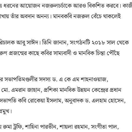
ি। এ ধরনের আয়োজন নজরুলচর্চাকে আরও বিকশিত করবে। কাজ
শাখায় তাঁর অবদান অনন্য। মানবকবি নজরুল বেঁচে থাকলেই
াহী পরিচালক আবু সাঈদ। তিনি জানান, সংগঠনটি ২০১৮ সাল থেকে
্রজন্মের কাছে কবির সাম্যবাদী ও মানবিক চিন্তা পৌঁছে
র সভাপতিমণ্ডলীর সদস্য ড. এ কে এম শাহনাওয়াজ,
 মো. এমরান জাহান, প্রশিকা মানবিক উন্নয়ন কেন্দ্রের প্রধান
টির সভাপতি কবি রোকেয়া ইসলাম, অনুবাদক ড. এলহাম হোসেন,
রমুখ।
ে রুমা ট্রফি, শাহিনা পারভীন, শায়লা রহমান, সংগীতা পাল,