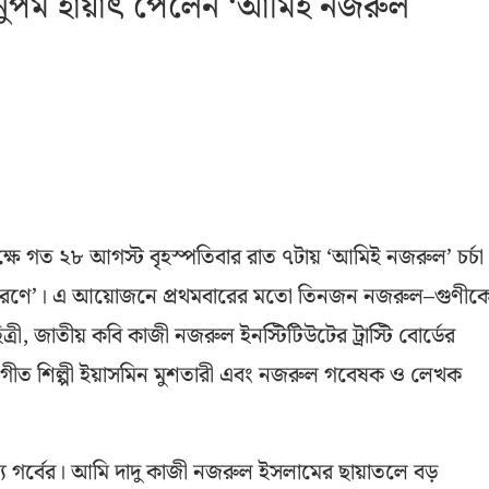
অনুপম হায়াৎ পেলেন ‘আমিই নজরুল
ে গত ২৮ আগস্ট বৃহস্পতিবার রাত ৭টায় ‘আমিই নজরুল’ চর্চা
 স্মরণে’। এ আয়োজনে প্রথমবারের মতো তিনজন নজরুল–গুণীক
ত্রী, জাতীয় কবি কাজী নজরুল ইনস্টিটিউটের ট্রাস্টি বোর্ডের
লসংগীত শিল্পী ইয়াসমিন মুশতারী এবং নজরুল গবেষক ও লেখক
্য গর্বের। আমি দাদু কাজী নজরুল ইসলামের ছায়াতলে বড়