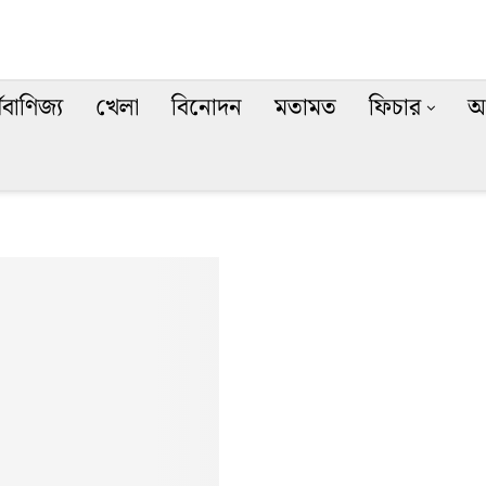
থবাণিজ্য
খেলা
বিনোদন
মতামত
ফিচার
অ