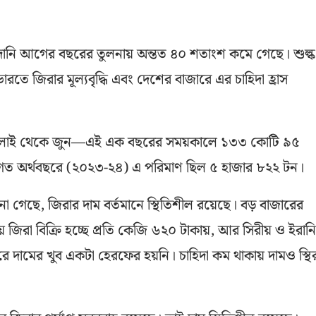
দানি আগের বছরের তুলনায় অন্তত ৪০ শতাংশ কমে গেছে। শুল্ক
রতে জিরার মূল্যবৃদ্ধি এবং দেশের বাজারে এর চাহিদা হ্রাস
ী, জুলাই থেকে জুন—এই এক বছরের সময়কালে ১৩৩ কোটি ৯৫
। গত অর্থবছরে (২০২৩-২৪) এ পরিমাণ ছিল ৫ হাজার ৮২২ টন।
া গেছে, জিরার দাম বর্তমানে স্থিতিশীল রয়েছে। বড় বাজারের
য় জিরা বিক্রি হচ্ছে প্রতি কেজি ৬২০ টাকায়, আর সিরীয় ও ইরানি
হ ধরে দামের খুব একটা হেরফের হয়নি। চাহিদা কম থাকায় দামও স্থি