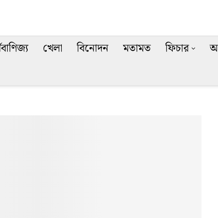
থবাণিজ্য
খেলা
বিনোদন
মতামত
ফিচার
অ