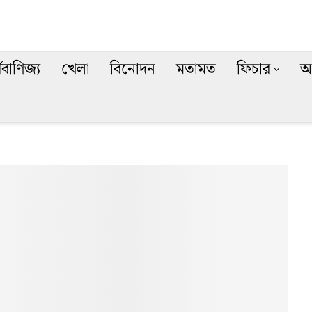
থবাণিজ্য
খেলা
বিনোদন
মতামত
ফিচার
অ