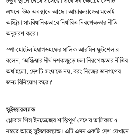
চতুর্থ স্থানে নেমে এসেছে। তবে সব ক্ষেত্রেই দেশটি
এখনো উচ্চ অবস্থানে আছে। আয়ারল্যান্ডের মতোই
অস্ট্রিয়া সাংবিধানিকভাবে নির্ধারিত নিরপেক্ষতার নীতি
অনুসরণ করে।
স্পা-হোটেল ইয়াগডহফের মালিক আরমিন ফুর্টশেলার
বলেন, ‘অস্ট্রিয়ার দীর্ঘ দশকজুড়ে চলা নিরপেক্ষতার নীতির
অর্থ হলো, দেশটি সংঘাতে নয়, বরং নিজের জনগণের
জন্য বিনিয়োগ করে।’
সুইজারল্যান্ড
গ্লোবাল পিস ইনডেক্সের শান্তিপূর্ণ দেশের তালিকায় ৫
নম্বরে আছে সুইজারল্যান্ড। এটি এমন একটি দেশ যেখানে