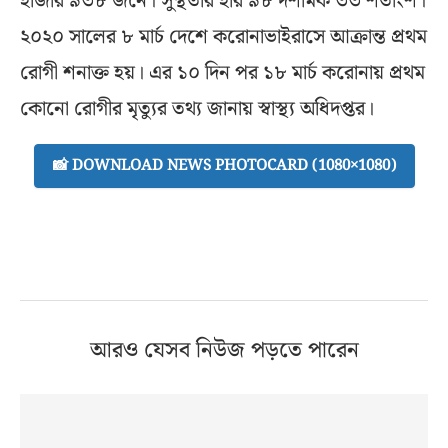
হাজার ৯৩৮ জনে। সুস্থতার হার ৯৮ দশমিক ৩৩ শতাংশ।
২০২০ সালের ৮ মার্চ দেশে করোনাভাইরাসে আক্রান্ত প্রথম
রোগী শনাক্ত হয়। এর ১০ দিন পর ১৮ মার্চ করোনায় প্রথম
কোনো রোগীর মৃত্যুর তথ্য জানায় স্বাস্থ্য অধিদপ্তর।
📸 DOWNLOAD NEWS PHOTOCARD (1080×1080)
আরও যেসব নিউজ পড়তে পারেন