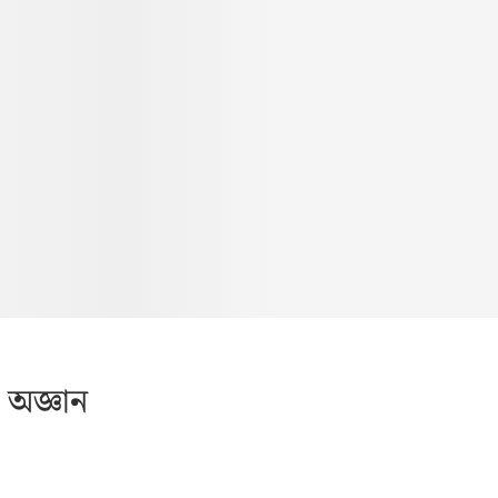
 অজ্ঞান