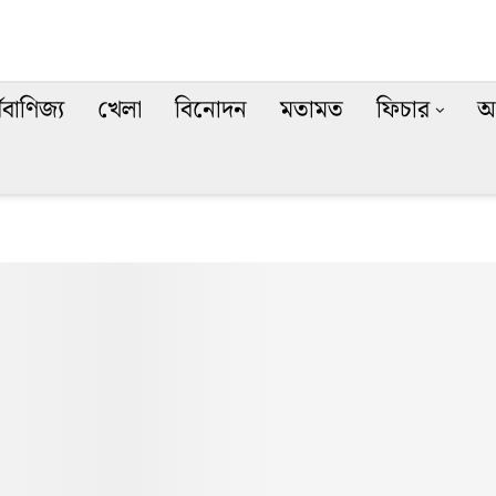
থবাণিজ্য
খেলা
বিনোদন
মতামত
ফিচার
অ