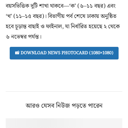
বয়সভিত্তিক দুটি শাখা থাকবে—‘ক’ (৬–১১ বছর) এবং
‘খ’ (১১–১৫ বছর)। বিভাগীয় পর্ব শেষে ঢাকায় অনুষ্ঠিত
হবে চূড়ান্ত বাছাই ও ফাইনাল, যা নির্ধারিত হয়েছে ২ থেকে
৬ নভেম্বর পর্যন্ত।
📸 DOWNLOAD NEWS PHOTOCARD (1080×1080)
আরও যেসব নিউজ পড়তে পারেন