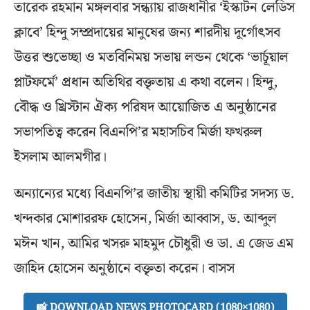
তারেক রহমান মঙ্গলবার সন্ধ্যায় রাজধানীর ‘ইস্কাটন লেডিস
ক্লাবে’ হিন্দু সম্প্রদায়ের মানুষের জন্য শারদীয় দূর্গোৎসব
উত্তর শুভেচ্ছা ও মতবিনিময় সভায় লন্ডন থেকে ‘ভার্চূয়াল
প্লাটফর্মে’ প্রধান অতিথির বক্তৃতায় এ কথা বলেন। হিন্দু,
বৌদ্ধ ও খ্রিস্টান ঐক্য পরিষদ আয়োজিত এ অনুষ্ঠানের
সভাপতিত্ব করেন বিএনপি’র মহাসচিব মির্জা ফখরুল
ইসলাম আলমগীর।
অন্যান্যের মধ্যে বিএনপি’র জাতীয় স্থায়ী কমিটির সদস্য ড.
খন্দকার মোশাররফ হোসেন, মির্জা আব্বাস, ড. আব্দুল
মঈন খান, আমির খসরু মাহমুদ চৌধুরী ও ডা. এ জেড এম
জাহিদ হোসেন অনুষ্ঠানে বক্তৃতা করেন। বাসস
📸 DOWNLOAD NEWS PHOTOCARD (1080×1080)