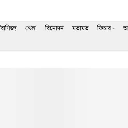
থবাণিজ্য
খেলা
বিনোদন
মতামত
ফিচার
অ