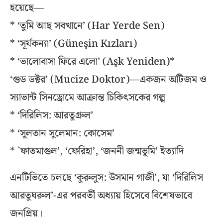
হয়েছে—
* ‘তুমি আছ সবখানে’ (Har Yerde Sen)
* ‘সূর্যকন্যা’ (Güneşin Kızları)
* ‘ভালোবাসা ফিরে এলো’ (Aşk Yeniden)*
‘গুড ডক্টর’ (Mucize Doktor)—একজন অটিজম ও
স্যাভান্ট সিনড্রোমে আক্রান্ত চিকিৎসকের গল্প
* ‘দিরিলিস: আরতুগ্রুল’
* ‘সুলতান সুলেমান: কোসেম’
* `ফাতমাগুল’, ‘ফেরিহা’, ‘জননী জন্মভূমি’ ইত্যাদি
এনটিভিতে চলছে ‘কুরুলুস: উসমান গাজী’, যা ‘দিরিলিস
আরতুঘরুল’-এর পরবর্তী অধ্যায় হিসেবে বিশেষভাবে
জনপ্রিয়।