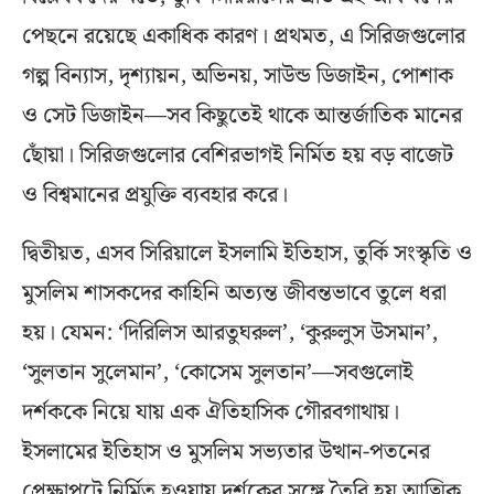
পেছনে রয়েছে একাধিক কারণ। প্রথমত, এ সিরিজগুলোর
গল্প বিন্যাস, দৃশ্যায়ন, অভিনয়, সাউন্ড ডিজাইন, পোশাক
ও সেট ডিজাইন—সব কিছুতেই থাকে আন্তর্জাতিক মানের
ছোঁয়া। সিরিজগুলোর বেশিরভাগই নির্মিত হয় বড় বাজেট
ও বিশ্বমানের প্রযুক্তি ব্যবহার করে।
দ্বিতীয়ত, এসব সিরিয়ালে ইসলামি ইতিহাস, তুর্কি সংস্কৃতি ও
মুসলিম শাসকদের কাহিনি অত্যন্ত জীবন্তভাবে তুলে ধরা
হয়। যেমন: ‘দিরিলিস আরতুঘরুল’, ‘কুরুলুস উসমান’,
‘সুলতান সুলেমান’, ‘কোসেম সুলতান’—সবগুলোই
দর্শককে নিয়ে যায় এক ঐতিহাসিক গৌরবগাথায়।
ইসলামের ইতিহাস ও মুসলিম সভ্যতার উত্থান-পতনের
প্রেক্ষাপটে নির্মিত হওয়ায় দর্শকের সঙ্গে তৈরি হয় আত্মিক