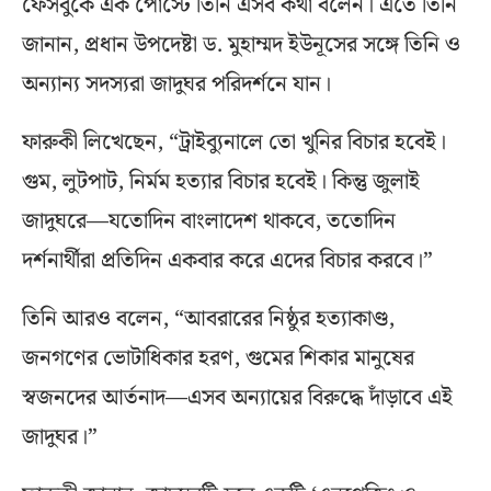
ফেসবুকে এক পোস্টে তিনি এসব কথা বলেন। এতে তিনি
জানান, প্রধান উপদেষ্টা ড. মুহাম্মদ ইউনূসের সঙ্গে তিনি ও
অন্যান্য সদস্যরা জাদুঘর পরিদর্শনে যান।
ফারুকী লিখেছেন, “ট্রাইব্যুনালে তো খুনির বিচার হবেই।
গুম, লুটপাট, নির্মম হত্যার বিচার হবেই। কিন্তু জুলাই
জাদুঘরে—যতোদিন বাংলাদেশ থাকবে, ততোদিন
দর্শনার্থীরা প্রতিদিন একবার করে এদের বিচার করবে।”
তিনি আরও বলেন, “আবরারের নিষ্ঠুর হত্যাকাণ্ড,
জনগণের ভোটাধিকার হরণ, গুমের শিকার মানুষের
স্বজনদের আর্তনাদ—এসব অন্যায়ের বিরুদ্ধে দাঁড়াবে এই
জাদুঘর।”