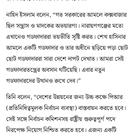
নাহিদ ইসলাম বলেন, “গত সরকারের আমলে কক্সবাজার
ছিল সন্ত্রাস ও মাদকের অভয়ারণ্য। নারায়ণগঞ্জের মতো
এখানেও গডফাদাররা ভয়ভীতি সৃষ্টি করত। শেখ হাসিনার
আমলে একটি গডফাদার ও তার অধীনে ছড়িয়ে পড়া ছোট
ছোট গডফাদাররা সারা দেশে দাপট দেখাত। আমরা সেই
গডফাদারতন্ত্রের অবসান ঘটিয়েছি। এবার নতুন
গডফাদারদের উত্থানও রুখে দেব।”
তিনি বলেন, “দেশের উন্নয়নের জন্য উচ্চ কক্ষে পিআর
(প্রতিনিধিত্বমূলক নির্বাচন ব্যবস্থা) বাস্তবায়ন করতে হবে।
সেই সঙ্গে নির্বাচন কমিশনসহ রাষ্ট্রীয় গুরুত্বপূর্ণ পদে
নিরপেক্ষ নিয়োগ নিশ্চিত করতে হবে। এজন্য একটি